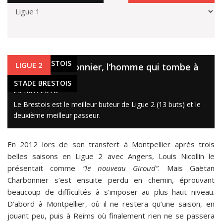
STADE BRESTOIS
LIGUE 2
Gaëtan Charbonnier, l’homme qui tombe à
pic
STADE BRESTOIS
23 nov. 2018
Le Brestois est le meilleur buteur de Ligue 2 (13 buts) et le
deuxième meilleur passeur.
En 2012 lors de son transfert à Montpellier après trois
belles saisons en Ligue 2 avec Angers, Louis Nicollin le
présentait comme
“le nouveau Giroud”
. Mais Gaëtan
Charbonnier s’est ensuite perdu en chemin, éprouvant
beaucoup de difficultés à s’imposer au plus haut niveau.
D’abord à Montpellier, où il ne restera qu’une saison, en
jouant peu, puis à Reims où finalement rien ne se passera