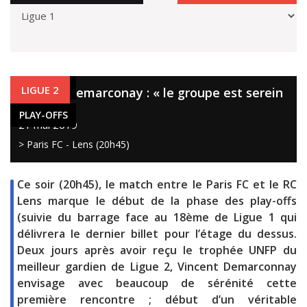
PLAY-OFFS
LIGUE 2
Vincent Demarconay : « le groupe est serein
»
PLAY-OFFS
21 mai 2019
> Paris FC - Lens (20h45)
Ce soir (20h45), le match entre le Paris FC et le RC
Lens marque le début de la phase des play-offs
(suivie du barrage face au 18ème de Ligue 1 qui
délivrera le dernier billet pour l’étage du dessus.
Deux jours après avoir reçu le trophée UNFP du
meilleur gardien de Ligue 2, Vincent Demarconnay
envisage avec beaucoup de sérénité cette
première rencontre ; début d’un véritable