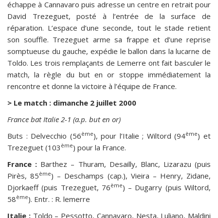
échappe à Cannavaro puis adresse un centre en retrait pour
David Trezeguet, posté à l’entrée de la surface de
réparation. L’espace d’une seconde, tout le stade retient
son souffle. Trezeguet arme sa frappe et d’une reprise
somptueuse du gauche, expédie le ballon dans la lucarne de
Toldo. Les trois remplaçants de Lemerre ont fait basculer le
match, la règle du but en or stoppe immédiatement la
rencontre et donne la victoire à l’équipe de France.
> Le match : dimanche 2 juillet 2000
France bat Italie 2-1 (a.p. but en or)
ème
ème
Buts : Delvecchio (56
), pour l’Italie ; Wiltord (94
) et
ème
Trezeguet (103
) pour la France.
France :
Barthez – Thuram, Desailly, Blanc, Lizarazu (puis
ème
Pirès, 85
) – Deschamps (cap.), Vieira – Henry, Zidane,
ème
Djorkaeff (puis Trezeguet, 76
) – Dugarry (puis Wiltord,
ème
58
). Entr. : R. lemerre
Italie :
Toldo – Pessotto, Cannavaro, Nesta, Luliano, Maldini