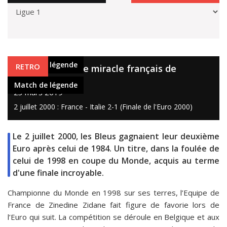
Match de légende
RETRO
France - Italie, le miracle français de
Rotterdam
Match de légende
23 mars 2019
2 juillet 2000 : France - Italie 2-1 (Finale de l'Euro 2000)
Le 2 juillet 2000, les Bleus gagnaient leur deuxième
Euro après celui de 1984. Un titre, dans la foulée de
celui de 1998 en coupe du Monde, acquis au terme
d'une finale incroyable.
Championne du Monde en 1998 sur ses terres, l’Equipe de
France de Zinedine Zidane fait figure de favorie lors de
l’Euro qui suit. La compétition se déroule en Belgique et aux