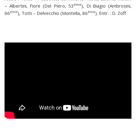
ème
– Albertini, Fiore (Del Piero, 53
), Di Biagio (Ambrosini,
ème
ème
66
), Totti – Delvecchio (Montella, 86
). Entr. : D. Zoff