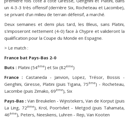
première fois cote à cote Giresse, Genghini et Platini, dans
un 4-3-3 très offensif (derrière Six, Rocheteau et Lacombe),
se privant d’un milieu de terrain défensif, a marché.
Deux semaines et demi plus tard, les Bleus, sans Platini,
s'imposeront nettement (4-0) face à Chypre et valideront la
qualification pour la Coupe du Monde en Espagne.
> Le match :
France bat Pays-Bas 2-0
ème
ème
Buts :
Platini (54
) et Six (82
)
France :
Castaneda - Janvion, Lopez, Trésor, Bossis -
ème
Genghini, Giresse, Platini (puis Tigana, 75
) - Rocheteau,
ème
Lacombe (puis Zimako, 69
), Six
Pays-Bas :
Van Breukelen - Wijnstekers, Van de Korput (puis
ème
La Ling, 72
), Krol, Poortvliet - Metgod (puis Tahamata,
ème
46
), Peters, Neeskens, Luhren - Rep, Van Kooten