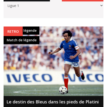
Match de légende
RETRO
Match de légende
Le destin des Bleus dans les pieds de Platini