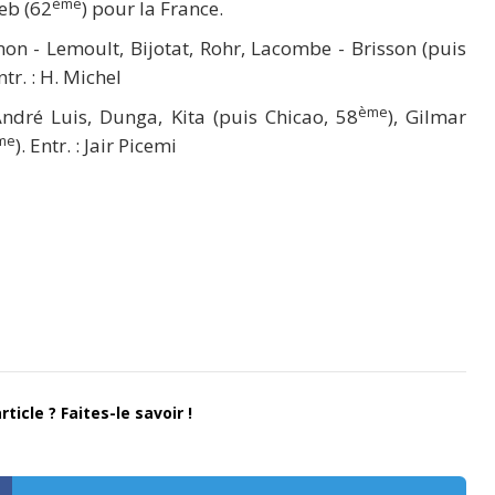
ème
reb (62
) pour la France.
non - Lemoult, Bijotat, Rohr, Lacombe - Brisson (puis
Entr. : H. Michel
ème
ndré Luis, Dunga, Kita (puis Chicao, 58
), Gilmar
me
). Entr. : Jair Picemi
ticle ? Faites-le savoir !