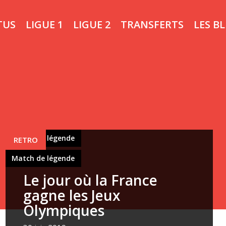
TUS
LIGUE 1
LIGUE 2
TRANSFERTS
LES B
Match de légende
RETRO
Match de légende
Le jour où la France
gagne les Jeux
Olympiques