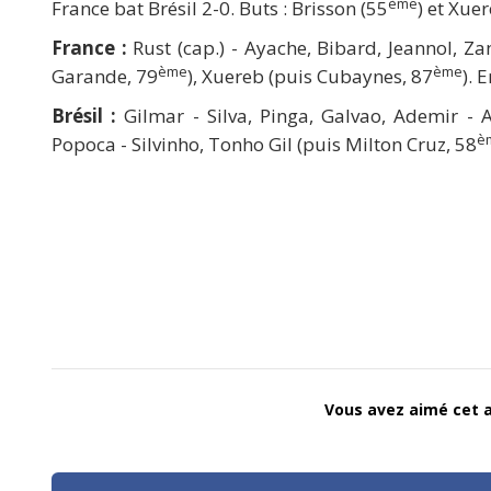
ème
France bat Brésil 2-0. Buts : Brisson (55
) et Xue
France :
Rust (cap.) - Ayache, Bibard, Jeannol, Za
ème
ème
Garande, 79
), Xuereb (puis Cubaynes, 87
). 
Brésil :
Gilmar - Silva, Pinga, Galvao, Ademir - A
è
Popoca - Silvinho, Tonho Gil (puis Milton Cruz, 58
Vous avez aimé cet ar