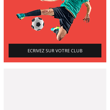
ECRIVEZ SUR VOTRE CLUB