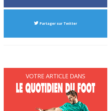
Partager sur Twitter
VOTRE ARTICLE DANS