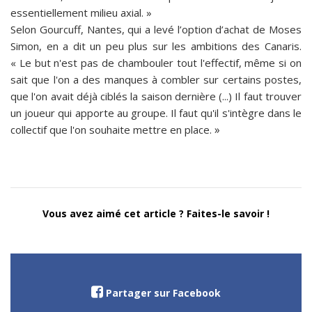
essentiellement milieu axial. »
Selon Gourcuff, Nantes, qui a levé l’option d’achat de Moses
Simon, en a dit un peu plus sur les ambitions des Canaris.
« Le but n'est pas de chambouler tout l'effectif, même si on
sait que l'on a des manques à combler sur certains postes,
que l'on avait déjà ciblés la saison dernière (...) Il faut trouver
un joueur qui apporte au groupe. Il faut qu'il s'intègre dans le
»
collectif que l'on souhaite mettre en place.
Vous avez aimé cet article ? Faites-le savoir !
Partager sur Facebook