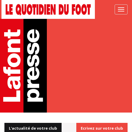
Togg
navig
L'actualité de votre club
Ecrivez sur votre club