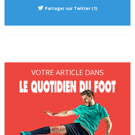
Partager sur Twitter (1)
VOTRE ARTICLE DANS