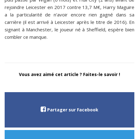
rejoindre Leicester en 2017 contre 13,7 M€, Harry Maguire
a la particularité de n’avoir encore rien gagné dans sa
carrière (il est arrivé à Leicester après le titre de 2016). En
signant à Manchester, le joueur né à Sheffield, espère bien
combler ce manque.
Vous avez aimé cet article ? Faites-le savoir !
Partager sur Facebook