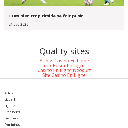
L’OM bien trop timide se fait punir
21 oct. 2020
Quality sites
Bonus Casino En Ligne
Jeux Poker En Ligne
Casino En Ligne Neosurf
Site Casino En Ligne
Actus
Ligue 1
Ligue 2
Transferts
Les bleus
Féminines