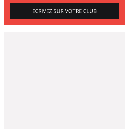
ECRIVEZ SUR VOTRE CLUB