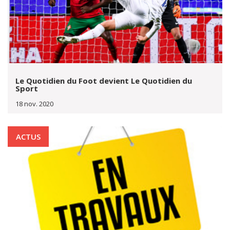
Le Quotidien du Foot devient Le Quotidien du
Sport
18 nov. 2020
ACTUS