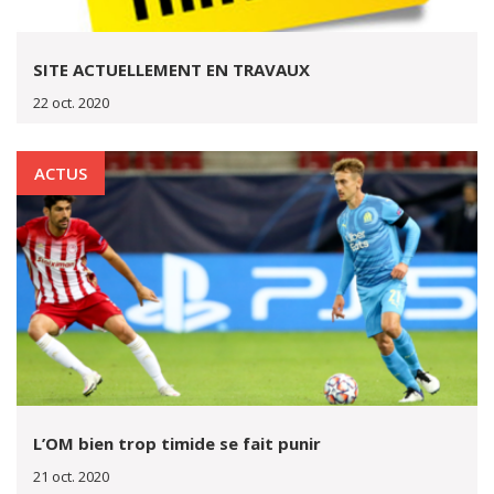
SITE ACTUELLEMENT EN TRAVAUX
22 oct. 2020
ACTUS
L’OM bien trop timide se fait punir
21 oct. 2020