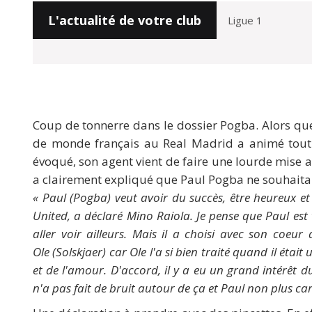
L'actualité de votre club
Coup de tonnerre dans le dossier Pogba. Alors que
de monde français au Real Madrid a animé tout l
évoqué, son agent vient de faire une lourde mise 
a clairement expliqué que Paul Pogba ne souhaita
« Paul (Pogba) veut avoir du succès, être heureux et 
United, a déclaré Mino Raiola. Je pense que Paul est
aller voir ailleurs. Mais il a choisi avec son coeur
Ole (Solskjaer) car Ole l'a si bien traité quand il étai
et de l'amour. D'accord, il y a eu un grand intérêt du
n'a pas fait de bruit autour de ça et Paul non plus c