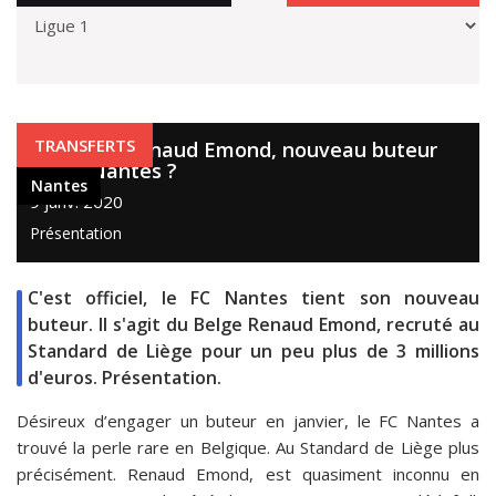
Nantes
TRANSFERTS
Qui es-tu Renaud Emond, nouveau buteur
du FC Nantes ?
Nantes
9 janv. 2020
Présentation
C'est officiel, le FC Nantes tient son nouveau
buteur. Il s'agit du Belge Renaud Emond, recruté au
Standard de Liège pour un peu plus de 3 millions
d'euros. Présentation.
Désireux d’engager un buteur en janvier, le FC Nantes a
trouvé la perle rare en Belgique. Au Standard de Liège plus
précisément. Renaud Emond, est quasiment inconnu en