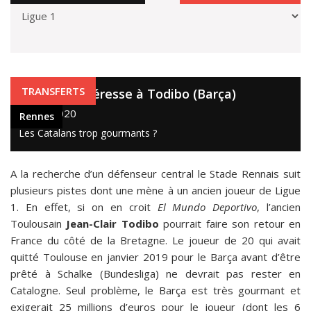
Rennes
TRANSFERTS
Rennes s'intéresse à Todibo (Barça)
24 juil. 2020
Rennes
Les Catalans trop gourmants ?
A la recherche d’un défenseur central le Stade Rennais suit
plusieurs pistes dont une mène à un ancien joueur de Ligue
1. En effet, si on en croit
El Mundo Deportivo
, l’ancien
Toulousain
Jean-Clair Todibo
pourrait faire son retour en
France du côté de la Bretagne. Le joueur de 20 qui avait
quitté Toulouse en janvier 2019 pour le Barça avant d’être
prêté à Schalke (Bundesliga) ne devrait pas rester en
Catalogne. Seul problème, le Barça est très gourmant et
exigerait 25 millions d’euros pour le joueur (dont les 6