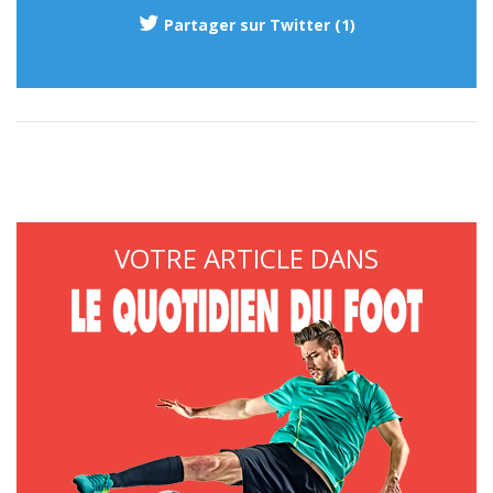
Partager sur Twitter (1)
VOTRE ARTICLE DANS