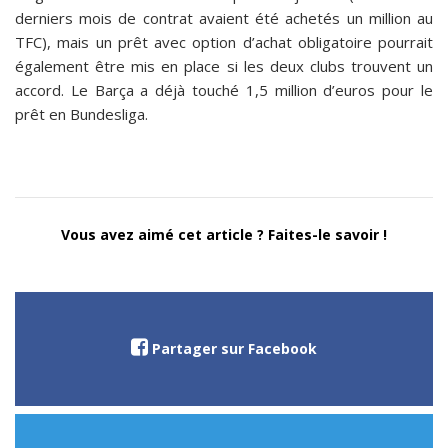
derniers mois de contrat avaient été achetés un million au
TFC), mais un prêt avec option d’achat obligatoire pourrait
également être mis en place si les deux clubs trouvent un
accord. Le Barça a déjà touché 1,5 million d’euros pour le
prêt en Bundesliga.
Vous avez aimé cet article ? Faites-le savoir !
Partager sur Facebook