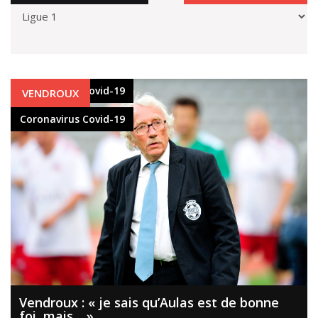
Coronavirus Covid-19
VENDROUX
Coronavirus Covid-19
Vendroux : « je sais qu’Aulas est de bonne
foi, mais… »