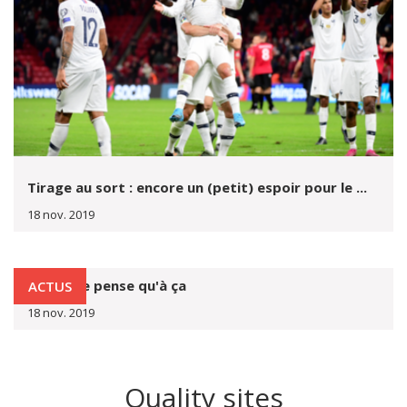
Tirage au sort : encore un (petit) espoir pour le ...
18 nov. 2019
Dublin ne pense qu'à ça
ACTUS
18 nov. 2019
Quality sites