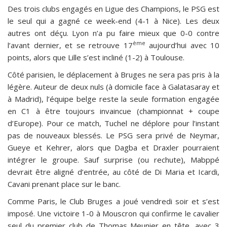
Des trois clubs engagés en Ligue des Champions, le PSG est
le seul qui a gagné ce week-end (4-1 à Nice). Les deux
autres ont déçu. Lyon n’a pu faire mieux que 0-0 contre
ème
l’avant dernier, et se retrouve 17
aujourd’hui avec 10
points, alors que Lille s’est incliné (1-2) à Toulouse.
Côté parisien, le déplacement à Bruges ne sera pas pris à la
légère. Auteur de deux nuls (à domicile face à Galatasaray et
à Madrid), l’équipe belge reste la seule formation engagée
en C1 à être toujours invaincue (championnat + coupe
d’Europe). Pour ce match, Tuchel ne déplore pour l’instant
pas de nouveaux blessés. Le PSG sera privé de Neymar,
Gueye et Kehrer, alors que Dagba et Draxler pourraient
intégrer le groupe. Sauf surprise (ou rechute), Mabppé
devrait être aligné d’entrée, au côté de Di Maria et Icardi,
Cavani prenant place sur le banc.
Comme Paris, le Club Bruges a joué vendredi soir et s’est
imposé. Une victoire 1-0 à Mouscron qui confirme le cavalier
seul du premier club de Thomas Meunier en tête, avec 3