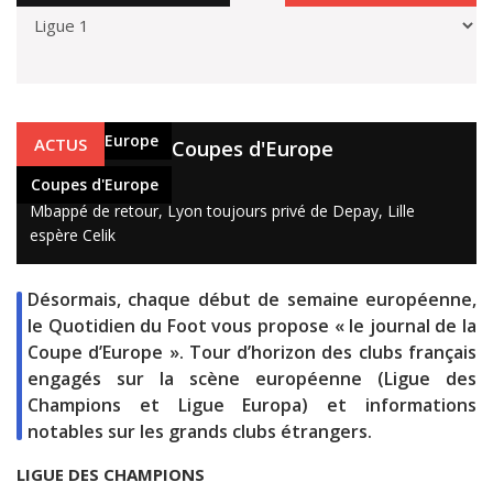
Coupes d'Europe
ACTUS
Le journal des Coupes d'Europe
21 oct. 2019
Coupes d'Europe
Mbappé de retour, Lyon toujours privé de Depay, Lille
espère Celik
Désormais, chaque début de semaine européenne,
le Quotidien du Foot vous propose « le journal de la
Coupe d’Europe ». Tour d’horizon des clubs français
engagés sur la scène européenne (Ligue des
Champions et Ligue Europa) et informations
notables sur les grands clubs étrangers.
LIGUE DES CHAMPIONS