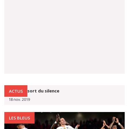
Ronaldo sort du silence
ACTUS
18 nov. 2019
LES BLEUS