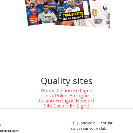
ABONNEZ-VOUS !
Quality sites
Bonus Casino En Ligne
Jeux Poker En Ligne
Casino En Ligne Neosurf
Site Casino En Ligne
Le Quotidien du Foot sur
s
Ecrivez sur votre club
nfidentialité