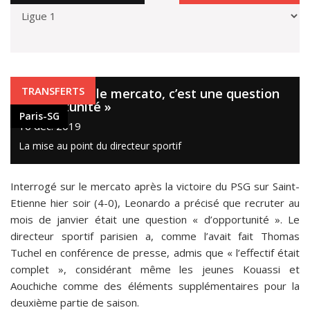
Paris-SG
TRANSFERTS
Leonardo : « le mercato, c’est une question
d’opportunité »
Paris-SG
16 déc. 2019
La mise au point du directeur sportif
Interrogé sur le mercato après la victoire du PSG sur Saint-
Etienne hier soir (4-0), Leonardo a précisé que recruter au
mois de janvier était une question « d’opportunité ». Le
directeur sportif parisien a, comme l’avait fait Thomas
Tuchel en conférence de presse, admis que « l’effectif était
complet », considérant même les jeunes Kouassi et
Aouchiche comme des éléments supplémentaires pour la
deuxième partie de saison.