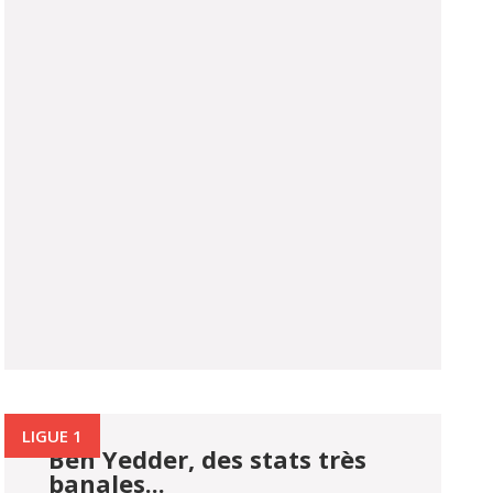
LIGUE 1
Ben Yedder, des stats très
banales...