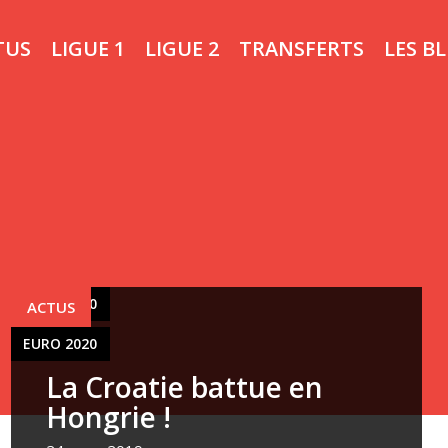
TUS
LIGUE 1
LIGUE 2
TRANSFERTS
LES B
EURO 2020
ACTUS
EURO 2020
La Croatie battue en
Hongrie !