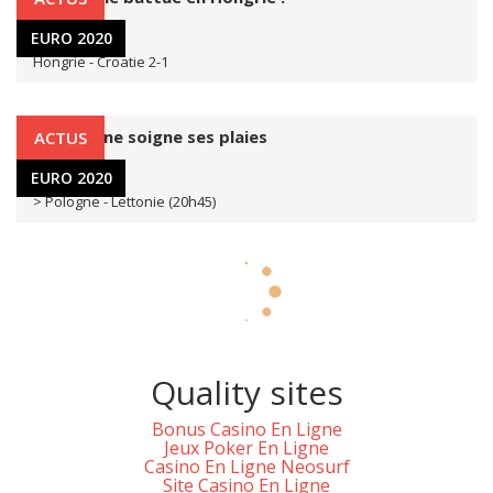
24 mars 2019
EURO 2020
Hongrie - Croatie 2-1
La Pologne soigne ses plaies
ACTUS
24 mars 2019
EURO 2020
> Pologne - Lettonie (20h45)
Quality sites
Bonus Casino En Ligne
Jeux Poker En Ligne
Casino En Ligne Neosurf
Site Casino En Ligne