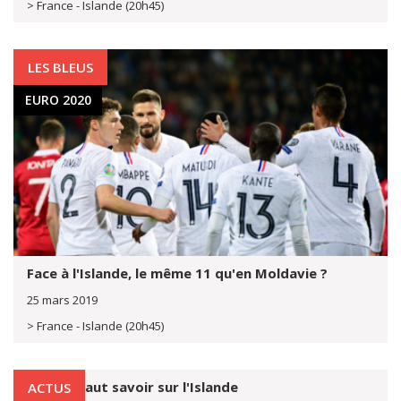
> France - Islande (20h45)
LES BLEUS
EURO 2020
Face à l'Islande, le même 11 qu'en Moldavie ?
25 mars 2019
> France - Islande (20h45)
Ce qu'il faut savoir sur l'Islande
ACTUS