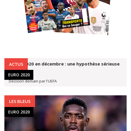
ABONNEZ-VOUS !
L'Euro 2020 en décembre : une hypothèse sérieuse
ACTUS
16 mars 2020
EURO 2020
Décision demain par l'UEFA
LES BLEUS
EURO 2020