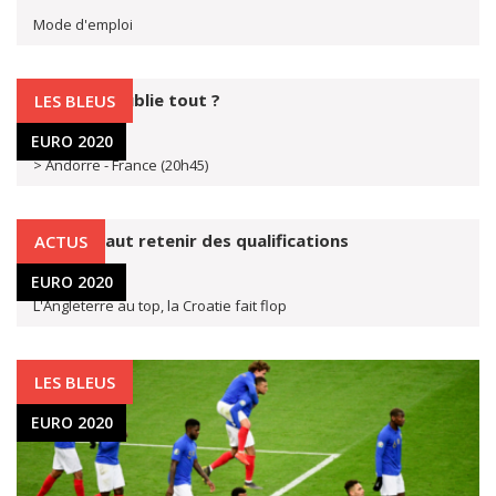
Mode d'emploi
3-0 et on oublie tout ?
LES BLEUS
11 juin 2019
EURO 2020
> Andorre - France (20h45)
Ce qu'il faut retenir des qualifications
ACTUS
27 mars 2019
EURO 2020
L'Angleterre au top, la Croatie fait flop
LES BLEUS
EURO 2020