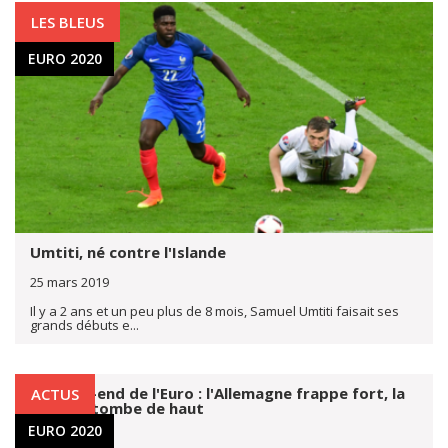
LES BLEUS
EURO 2020
Umtiti, né contre l'Islande
25 mars 2019
Il y a 2 ans et un peu plus de 8 mois, Samuel Umtiti faisait ses
grands débuts e...
Le week-end de l'Euro : l'Allemagne frappe fort, la
ACTUS
Croatie tombe de haut
EURO 2020
25 mars 2019