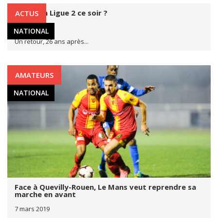
Rodez en Ligue 2 ce soir ?
ACTUS
5 avr. 2019
NATIONAL
Un retour, 26 ans après...
AMATEURS
NATIONAL
Face à Quevilly-Rouen, Le Mans veut reprendre sa
marche en avant
7 mars 2019