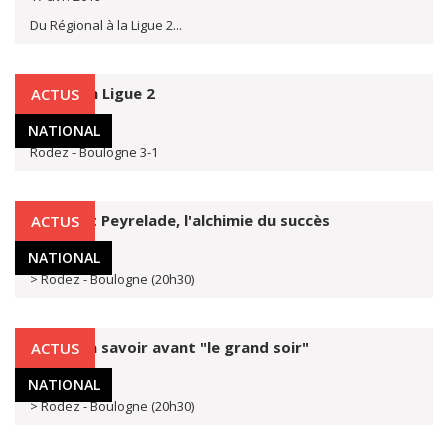
Du Régional à la Ligue 2...
Rodez en Ligue 2
ACTUS
11 avr. 2019
NATIONAL
Rodez - Boulogne 3-1
Rodez et Peyrelade, l'alchimie du succès
ACTUS
11 avr. 2019
NATIONAL
> Rodez - Boulogne (20h30)
Rodez : à savoir avant "le grand soir"
ACTUS
11 avr. 2019
NATIONAL
> Rodez - Boulogne (20h30)