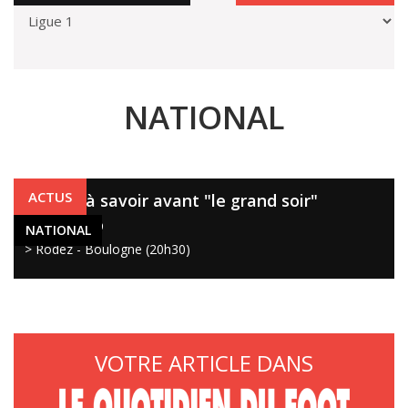
NATIONAL
ACTUS
Rodez : à savoir avant "le grand soir"
11 avr. 2019
NATIONAL
> Rodez - Boulogne (20h30)
VOTRE ARTICLE DANS