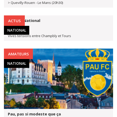
> Quevilly-Rouen - Le Mans (20h30)
Rififi en National
ACTUS
2 mars 2019
NATIONAL
Vives tensions entre Champbly et Tours
AMATEURS
NATIONAL
Pau, pas si modeste que ça