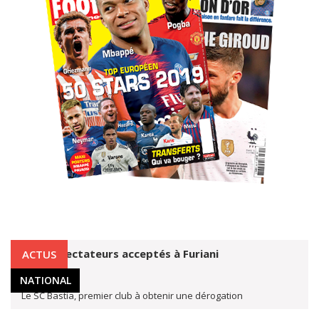
ABONNEZ-VOUS !
6 500 spectateurs acceptés à Furiani
ACTUS
28 août 2020
NATIONAL
Le SC Bastia, premier club à obtenir une dérogation