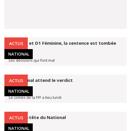
National et D1 Féminine, la sentence est tombée
ACTUS
11 mai 2020
NATIONAL
Les décisions qui font mal
Le National attend le verdict
ACTUS
9 mai 2020
NATIONAL
Le comex de la FFF a lieu lundi
Le casse-tête du National
ACTUS
14 avr. 2020
NATIONAL