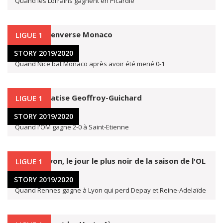
Quand les Lorrains gagnent en Picardie
Dolberg renverse Monaco
LIGUE 1
7 avr. 2020
STORY 2019/2020
Quand Nice bat Monaco après avoir été mené 0-1
L'OM climatise Geoffroy-Guichard
LIGUE 1
6 avr. 2020
STORY 2019/2020
Quand l'OM gagne 2-0 à Saint-Etienne
Rennes-Lyon, le jour le plus noir de la saison de l'OL
LIGUE 1
5 avr. 2020
STORY 2019/2020
Quand Rennes gagne à Lyon qui perd Depay et Reine-Adelaïde