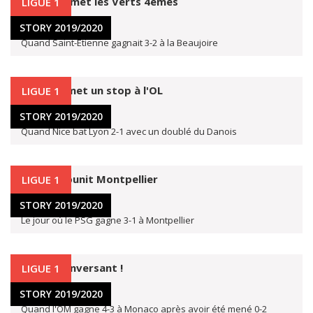
Bouanga met les Verts 4èmes
LIGUE 1
4 avr. 2020
STORY 2019/2020
Quand Saint-Etienne gagnait 3-2 à la Beaujoire
Dolberg met un stop à l'OL
LIGUE 1
4 avr. 2020
STORY 2019/2020
Quand Nice bat Lyon 2-1 avec un doublé du Danois
Neymar punit Montpellier
LIGUE 1
3 avr. 2020
STORY 2019/2020
Le jour où le PSG gagne 3-1 à Montpellier
Un OM renversant !
LIGUE 1
2 avr. 2020
STORY 2019/2020
Quand l'OM gagne 4-3 à Monaco après avoir été mené 0-2