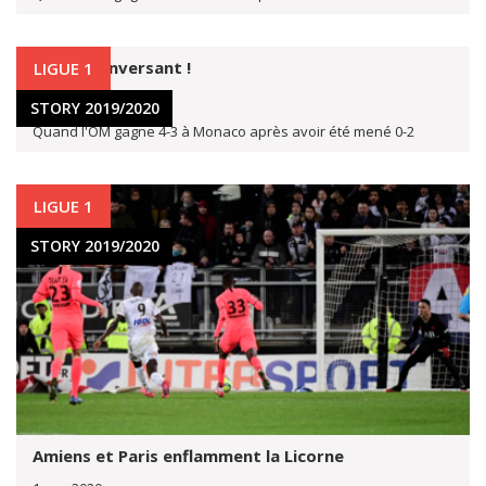
Un OM renversant !
LIGUE 1
2 avr. 2020
STORY 2019/2020
Quand l'OM gagne 4-3 à Monaco après avoir été mené 0-2
LIGUE 1
STORY 2019/2020
Amiens et Paris enflamment la Licorne