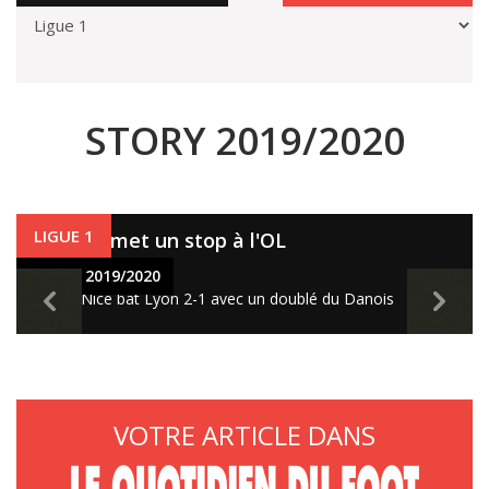
STORY 2019/2020
LIGUE 1
Dolberg met un stop à l'OL
4 avr. 2020
STORY 2019/2020
Quand Nice bat Lyon 2-1 avec un doublé du Danois
VOTRE ARTICLE DANS